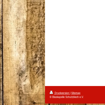
Druckversion
|
Sitemap
© Blaskapelle Schutzblech e.V.