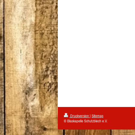
Druckversion
|
Sitemap
© Blaskapelle Schutzblech e.V.